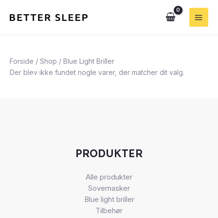
Gå
Søg
5
5
Main
til
varer
varer
Men
indholdet
Forside
/
Shop
/ Blue Light Briller
Der blev ikke fundet nogle varer, der matcher dit valg.
PRODUKTER
Alle produkter
Sovemasker
Blue light briller
Tilbehør