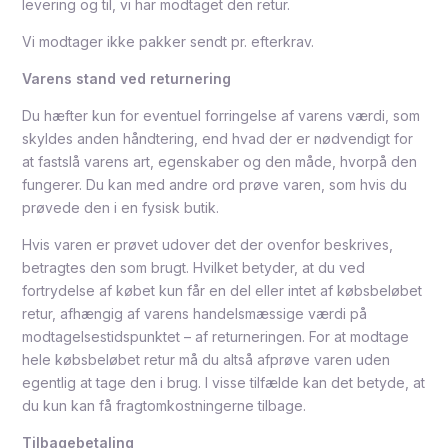
levering og til, vi har modtaget den retur.
Vi modtager ikke pakker sendt pr. efterkrav.
Varens stand ved returnering
Du hæfter kun for eventuel forringelse af varens værdi, som
skyldes anden håndtering, end hvad der er nødvendigt for
at fastslå varens art, egenskaber og den måde, hvorpå den
fungerer. Du kan med andre ord prøve varen, som hvis du
prøvede den i en fysisk butik.
Hvis varen er prøvet udover det der ovenfor beskrives,
betragtes den som brugt. Hvilket betyder, at du ved
fortrydelse af købet kun får en del eller intet af købsbeløbet
retur, afhængig af varens handelsmæssige værdi på
modtagelsestidspunktet – af returneringen. For at modtage
hele købsbeløbet retur må du altså afprøve varen uden
egentlig at tage den i brug. I visse tilfælde kan det betyde, at
du kun kan få fragtomkostningerne tilbage.
Tilbagebetaling