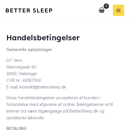
Gå
Main
til
Men
indholdet
Handelsbetingelser
Generelle oplysninger
IoT Vers
Stjernegade 9C
3000, Helsingør
CVR nr.: 44187914
E-mail: kontakt@bettersleep.dk
Disse handelsbetingelser accepteres af kunden i
forbindelse med afgivelse af ordrer. Betingelserne vil til
enhver tid være tilgængelige på BetterSleep.dk og
opdateres løbende.
BETALING