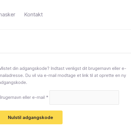
Påkrævet
masker
Kontakt
Mistet din adgangskode? Indtast venligst dit brugernavn eller e-
mailadresse. Du vil via e-mail modtage et link til at oprette en ny
adgangskode.
Brugernavn eller e-mail
*
Nulstil adgangskode