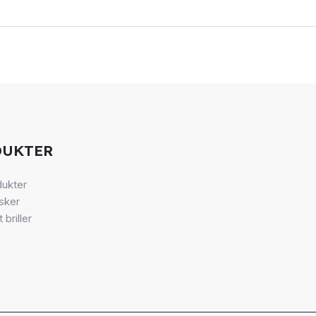
DUKTER
dukter
sker
 briller